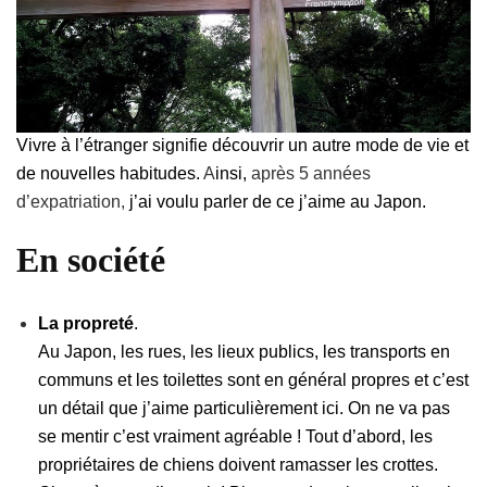
Vivre
à
l’étranger signifie découvrir un autre mode de vie et
de nouvelles habitudes.
A
insi,
après 5 années
d’expatriation,
j’ai voulu parler de ce j’aime au Japon.
En société
La propreté
.
Au Japon, les rues, les lieux publics, les transports en
communs et les toilettes sont en général propres et c’est
un d
é
tail que j’aime particulièrement ici. On ne va pas
se mentir c’est vraiment agréable ! Tout d’abord, les
propriétaires de chiens doivent ramasser les crottes.