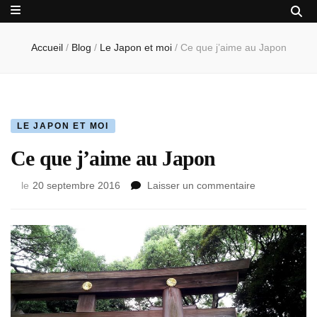
Accueil
/
Blog
/
Le Japon et moi
/
Ce que j’aime au Japon
LE JAPON ET MOI
Ce que j’aime au Japon
sur
le
20 septembre 2016
Laisser un commentaire
Ce
que
j’aime
au
Japon