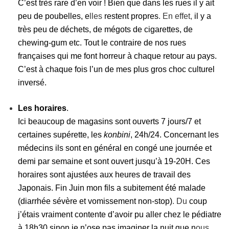
C’est très rare d’en voir ! Bien que dans les rues il y ait
peu de poubelles, e
lles
restent propres
. En effet,
il y a
très peu de déchets, de mégots de cigarettes, de
chewing-gum etc. Tout le contraire de nos rues
françaises qui me font horreur à chaque retour au pays.
C’est à chaque fois l’un de mes plus gros choc culturel
inversé.
Les horaires
.
Ici beaucoup de magasins sont ouverts 7 jours/7 et
certaines supérette, les
konbini
, 24h/24. Concernant les
médecins ils sont en général en congé une journée et
demi par semaine et sont ouvert jusqu’à 19-20H. Ces
horaires sont ajustées aux heures de travail des
Japonais. Fin Juin mon fils a subitement été malade
(diarrhée sévère et vomissement non-stop)
. Du
coup
j’étais vraiment contente d’avoir pu aller chez le pédiatre
à 18h30 sinon je n’ose pas imaginer la nuit que n
ous