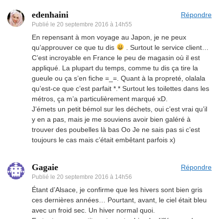
edenhaini
Répondre
Publié le
20 septembre 2016 à 14h55
En repensant à mon voyage au Japon, je ne peux
qu’approuver ce que tu dis
. Surtout le service client…
C’est incroyable en France le peu de magasin où il est
appliqué. La plupart du temps, comme tu dis ça tire la
gueule ou ça s’en fiche =_=. Quant à la propreté, olalala
qu’est-ce que c’est parfait *.* Surtout les toilettes dans les
métros, ça m’a particulièrement marqué xD.
J’émets un petit bémol sur les déchets, oui c’est vrai qu’il
y en a pas, mais je me souviens avoir bien galéré à
trouver des poubelles là bas Oo Je ne sais pas si c’est
toujours le cas mais c’était embêtant parfois x)
Gagaie
Répondre
Publié le
20 septembre 2016 à 14h56
Étant d’Alsace, je confirme que les hivers sont bien gris
ces dernières années… Pourtant, avant, le ciel était bleu
avec un froid sec. Un hiver normal quoi.