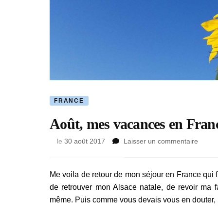
FRANCE
Août, mes vacances en Fran
sur
le
30 août 2017
Laisser un commentaire
Août,
mes
vacan
Me voila de retour de mon séjour en France qui f
en
de retrouver mon Alsace natale, de revoir ma fa
Franc
même. Puis comme vous devais vous en douter, pou