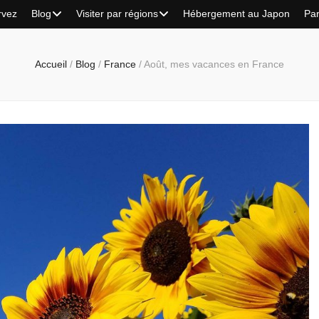
rvez
Blog
Visiter par régions
Hébergement au Japon
Par
Accueil
/
Blog
/
France
/
Août, mes vacances en France