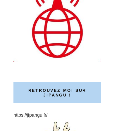
RETROUVEZ-MOI SUR
JIPANGU !
https://jipangu.fr/