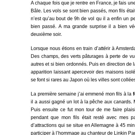
A chaque fois que je rentre en France, je fais 
Bâle. Les vols se sont bien passés, mon fils étai
n’est qu’au bout de 9h de vol qu il a enfin un p
bien passé. A ma grande surprise il a bien véc
deuxième soir.
Lorsque nous étions en train d’attérir à Amster
Des champs, des verts pâturages à perte de vue.
autres et si bien ordonnés. Puis en direction de l
apparition laissant apercevoir des maisons isol
se font si rares au Japon où les villes sont collée
La première semaine j’ai emmené mon fils à la
f
il a aussi gagné un lot à la pêche aux canards.
Puis ensuite ce fut mon tour de me faire plai
pendant que mon fils était resté avec mes pa
d’attractions qui se situe en Allemagne à 45 mi
participer à l’hommage au chanteur de Linkin Park