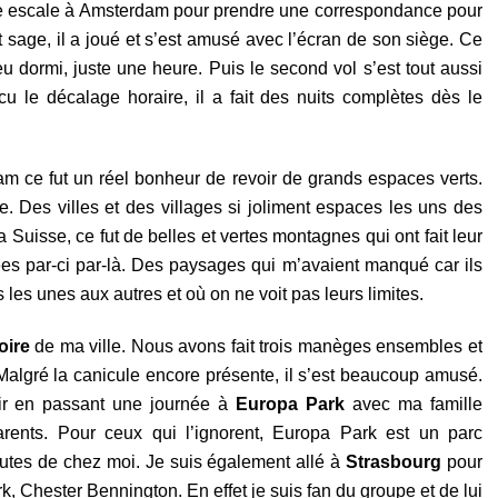
une escale à Amsterdam pour prendre une correspondance pour
t sage, il a joué et s’est amusé avec l’écran de son siège. Ce
eu dormi, juste une heure. Puis le second vol s’est tout aussi
u le décalage horaire, il a fait des nuits complètes dès le
dam ce fut un réel bonheur de revoir de grands espaces verts.
 Des villes et des villages si joliment espaces les uns des
a Suisse, ce fut de belles et vertes montagnes qui ont fait leur
ées par-ci par-là. Des paysages qui m’avaient manqué car ils
s les unes aux autres et où on ne voit pas leurs limites.
oire
de ma ville. Nous avons fait trois manèges ensembles et
 Malgré la canicule encore présente, il s’est beaucoup amusé.
sir en passant une journée à
Europa Park
avec ma famille
rents. Pour ceux qui l’ignorent, Europa Park est un parc
nutes de chez moi. Je suis également allé à
Strasbourg
pour
, Chester Bennington. En effet je suis fan du groupe et de lui