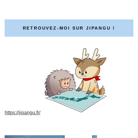
RETROUVEZ-MOI SUR JIPANGU !
https://jipangu.fr/