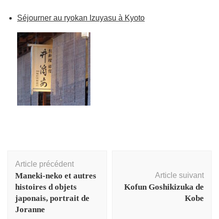
Séjourner au ryokan Izuyasu à Kyoto
Navigation
Article précédent
d'article
Maneki-neko et autres
Article suivant
histoires d objets
Kofun Goshikizuka de
japonais, portrait de
Kobe
Joranne