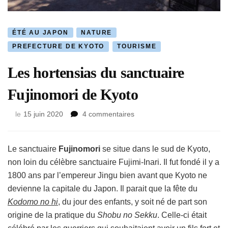
ÉTÉ AU JAPON
NATURE
PREFECTURE DE KYOTO
TOURISME
Les hortensias du sanctuaire
Fujinomori de Kyoto
sur
le
15 juin 2020
4 commentaires
Les
hortensias
du
Le sanctuaire
Fujinomori
se situe dans le sud de Kyoto,
sanctuaire
non loin du célèbre sanctuaire Fujimi-Inari. Il fut fondé il y a
Fujinomori
1800 ans par l’empereur Jingu bien avant que Kyoto ne
de
devienne la capitale du Japon. Il parait que la fête du
Kyoto
Kodomo no hi
, du jour des enfants, y soit né de part son
origine de la pratique du
Shobu no Sekku
. Celle-ci était