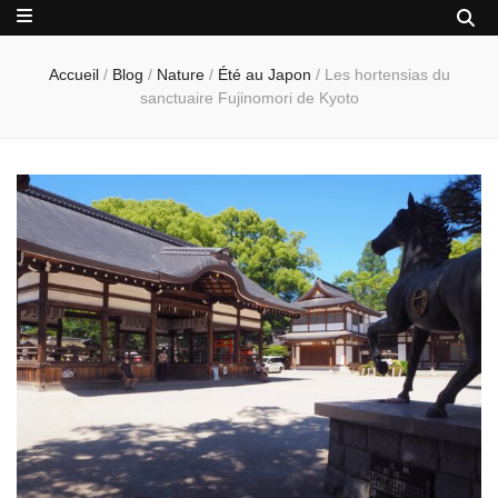
Accueil
/
Blog
/
Nature
/
Été au Japon
/
Les hortensias du
sanctuaire Fujinomori de Kyoto