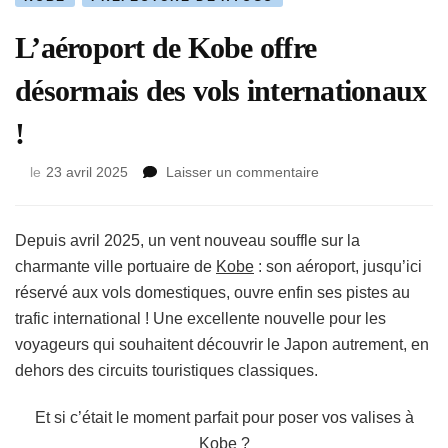
L’aéroport de Kobe offre
désormais des vols internationaux
!
sur
le
23 avril 2025
Laisser un commentaire
L’aéroport
de
Kobe
Depuis avril 2025, un vent nouveau souffle sur la
offre
charmante ville portuaire de
Kobe
: son aéroport, jusqu’ici
désormais
réservé aux vols domestiques, ouvre enfin ses pistes au
des
trafic international ! Une excellente nouvelle pour les
vols
internationaux
voyageurs qui souhaitent découvrir le Japon autrement, en
!
dehors des circuits touristiques classiques.
Et si c’était le moment parfait pour poser vos valises à
Kobe ?