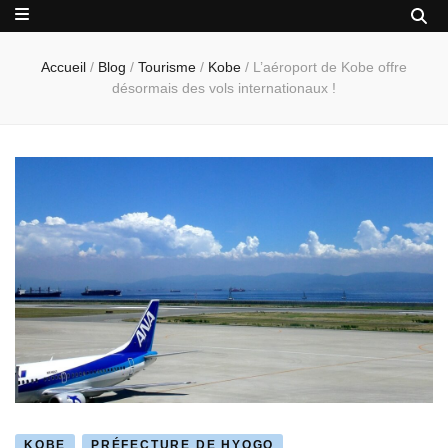
Accueil
/
Blog
/
Tourisme
/
Kobe
/
L’aéroport de Kobe offre
désormais des vols internationaux !
KOBE
PRÉFECTURE DE HYOGO